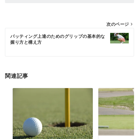
投
次のページ
稿
パッティング上達のためのグリップの基本的な
握り方と構え方
ナ
ビ
ゲ
ー
関連記事
シ
ョ
ン