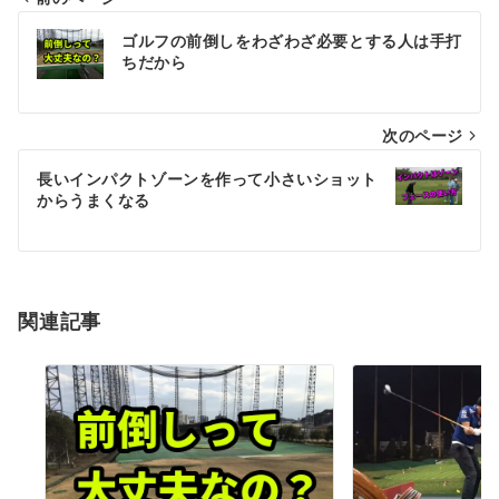
投
ゴルフの前倒しをわざわざ必要とする人は手打
稿
ちだから
ナ
次のページ
ビ
ゲ
長いインパクトゾーンを作って小さいショット
からうまくなる
ー
シ
ョ
関連記事
ン