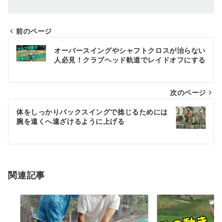
前のページ
投
オーバースイングやシャフトクロスが治らない
稿
人必見！クラブヘッド軌道でレイドオフにする
ナ
次のページ
ビ
ゲ
体をしっかりバックスイングで捻じるためには
腕を遠くへ遠ざけるように上げる
ー
シ
ョ
関連記事
ン