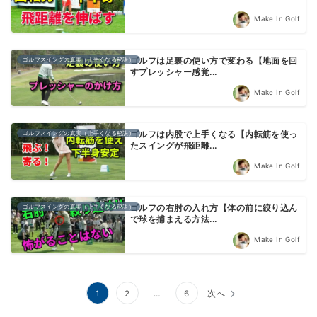
Make In Golf
ゴルフスイングの真実（上手くなる秘訣）
ゴルフは足裏の使い方で変わる【地面を回
すプレッシャー感覚...
Make In Golf
ゴルフスイングの真実（上手くなる秘訣）
ゴルフは内股で上手くなる【内転筋を使っ
たスイングが飛距離...
Make In Golf
ゴルフスイングの真実（上手くなる秘訣）
ゴルフの右肘の入れ方【体の前に絞り込ん
で球を捕まえる方法...
Make In Golf
投
1
2
…
6
次へ
稿