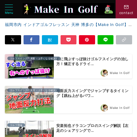
Menu
contact
福岡市内 インドアゴルフレッスン 天神 博多の【Make In Golf】
ゴルフスイングの真実（上手くなる秘訣）
右に飛ぶすっぽ抜けゴルフスイングの治し
方！矯正するドライ...
Make In Golf
ゴルフスイングの真実（上手くなる秘訣）
地面反力スイングでジャンプするタイミン
グ【跳ね上がるパワ...
Make In Golf
ゴルフ理論
安楽拓也ドラコンプロのスイング解説【左
足のシェアリングで...