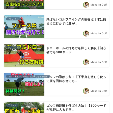
Make In Golf
インパクト
飛ばないゴルフスイングの改善点【球は捕
まえに行かずに逃が...
Make In Golf
インパクト
ドローボールの打ち方を詳しく解説【初心
者でも300ヤード...
Make In Golf
ゴルフスイングの真実（上手くなる秘訣）
ゴルフの飛ばし方！【下半身を激しく使っ
て腰を回転させても...
Make In Golf
アドレス
ゴルフ飛距離を伸ばす方法！【300ヤード
が視野に入るドラ...