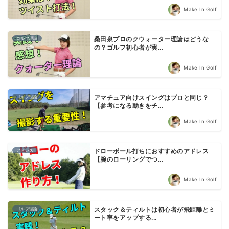
Make In Golf
ゴルフ理論
桑田泉プロのクウォーター理論はどうな
の？ゴルフ初心者が実...
Make In Golf
ゴルフ理論
アマチュア向けスイングはプロと同じ？
【参考になる動きをチ...
Make In Golf
アドレス
ドローボール打ちにおすすめのアドレス
【腕のローリングでつ...
Make In Golf
ゴルフ理論
スタック＆ティルトは初心者が飛距離とミ
ート率をアップする...