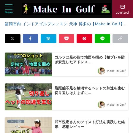
Menu
contact
福岡市内 インドアゴルフレッスン 天神 博多の【Make In Golf】
アドレス
ゴルフは足の指で地面を掴め【軸ブレを防
ぎ安定したアドレス...
Make In Golf
ゴルフ理論
飛距離不足を解消するヘッドの加速を生む
切り返しは力まずに...
Make In Golf
ゴルフ理論
武市悦宏さんのツイスト打法を実践した結
果、感想レビュー