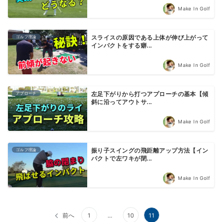
Make In Golf
ゴルフ理論
スライスの原因である上体が伸び上がって
インパクトをする癖...
Make In Golf
アプローチ
左足下がりから打つアプローチの基本【傾
斜に沿ってアウトサ...
Make In Golf
ゴルフ理論
振り子スイングの飛距離アップ方法【イン
パクトで左ワキが閉...
Make In Golf
投
前へ
1
…
10
11