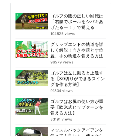
1
ゴルフの腰の正しい回転は
「右腰でボールをシバキあ
げたるー！」で覚える
104625 views
2
グリップエンドの軌道を詳
しく解説！向きや落とす位
置、手の軌道を覚える方法
96579 views
3
ゴルフは左に振ると上達す
る【80切りができるスイン
グを作る方法】
91834 views
4
ゴルフはお尻の使い方が重
要【欧米式ヒップターンを
覚える方法】
83191 views
5
マッスルバックアイアンを
使っても良い人、使ったら