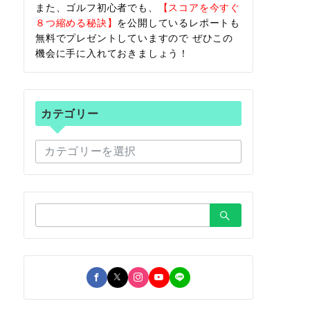
また、ゴルフ初心者でも、
【スコアを今すぐ
８つ縮める秘訣】
を公開しているレポートも
無料でプレゼントしていますので ぜひこの
機会に手に入れておきましょう！
カテゴリー
カ
テ
ゴ
リ
ー
検
索：