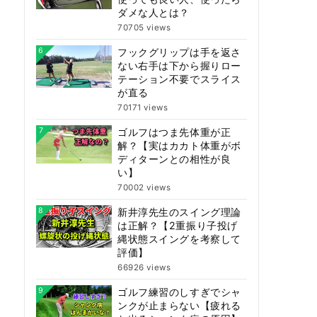
ダメな人とは？
70705 views
6
フックグリップは手を返さ
ない右手は下から握りロー
テーション不要でスライス
が直る
70171 views
7
ゴルフはつま先体重が正
解？【実はカカト体重がボ
ディターンとの相性が良
い】
70002 views
8
新井淳先生のスイング理論
は正解？【2重振り子投げ
縄状態スイングを考察して
評価】
66926 views
9
ゴルフ練習のしすぎでシャ
ンクが止まらない【疲れる