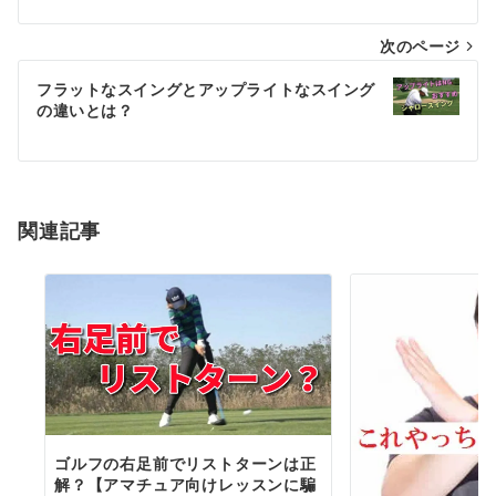
ナ
次のページ
ビ
ゲ
フラットなスイングとアップライトなスイング
の違いとは？
ー
シ
ョ
関連記事
ン
ゴルフの右足前でリストターンは正
解？【アマチュア向けレッスンに騙