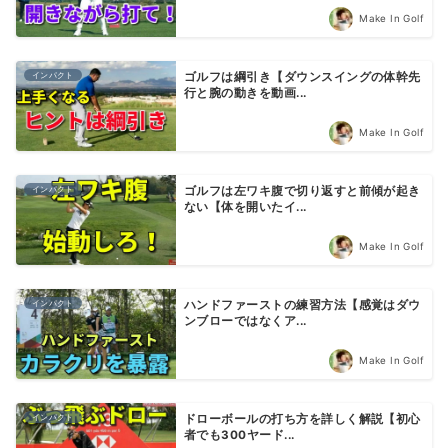
Make In Golf
インパクト
ゴルフは綱引き【ダウンスイングの体幹先
行と腕の動きを動画...
Make In Golf
インパクト
ゴルフは左ワキ腹で切り返すと前傾が起き
ない【体を開いたイ...
Make In Golf
インパクト
ハンドファーストの練習方法【感覚はダウ
ンブローではなくア...
Make In Golf
インパクト
ドローボールの打ち方を詳しく解説【初心
者でも300ヤード...