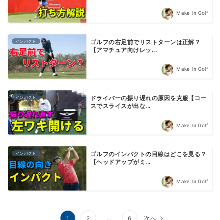
Make In Golf
インパクト
ゴルフの右足前でリストターンは正解？
【アマチュア向けレッ...
Make In Golf
インパクト
ドライバーの振り遅れの原因を克服【コー
スでスライスが出な...
Make In Golf
インパクト
ゴルフのインパクトの目線はどこを見る？
【ヘッドアップがミ...
Make In Golf
投
1
2
…
6
次へ