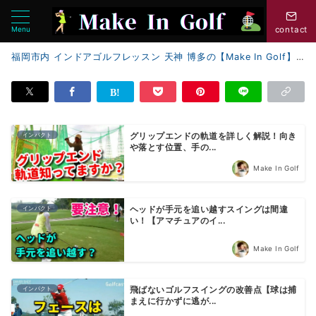
Menu
contact
福岡市内 インドアゴルフレッスン 天神 博多の【Make In Golf】
インパクト
グリップエンドの軌道を詳しく解説！向き
や落とす位置、手の...
Make In Golf
インパクト
ヘッドが手元を追い越すスイングは間違
い！【アマチュアのイ...
Make In Golf
インパクト
飛ばないゴルフスイングの改善点【球は捕
まえに行かずに逃が...