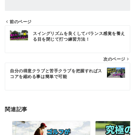
前のページ
投
スイングリズムを良くしてバランス感覚を養え
稿
る目を閉じて打つ練習方法！
ナ
次のページ
ビ
ゲ
自分の得意クラブと苦手クラブを把握すればス
コアを縮める事は簡単で可能
ー
シ
ョ
関連記事
ン