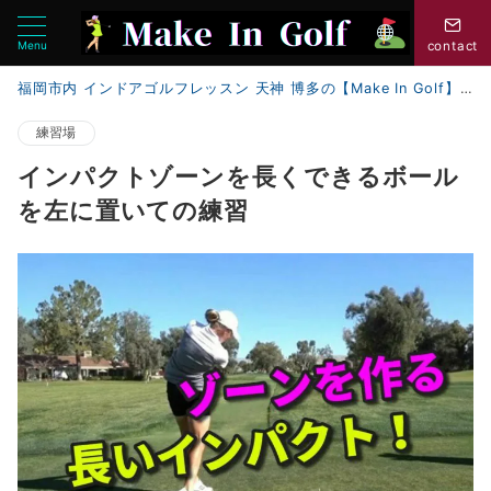
Menu
contact
福岡市内 インドアゴルフレッスン 天神 博多の【Make In Golf】
練習場
インパクトゾーンを長くできるボール
を左に置いての練習