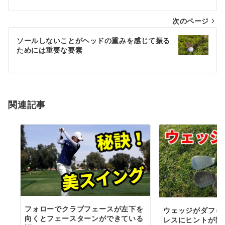
ナ
次のページ
ビ
ゲ
ソールしないことがヘッドの重みを感じて振る
ためには重要な要素
ー
シ
ョ
関連記事
ン
フォローでクラブフェースが左下を
ウェッジがダフら
向くとフェースターンができている
レスにヒントが隠