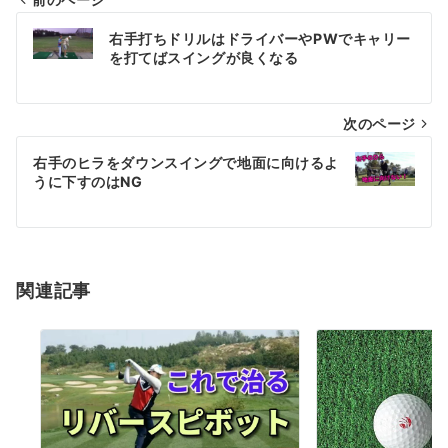
投
右手打ちドリルはドライバーやPWでキャリー
稿
を打てばスイングが良くなる
ナ
次のページ
ビ
ゲ
右手のヒラをダウンスイングで地面に向けるよ
うに下すのはNG
ー
シ
ョ
関連記事
ン