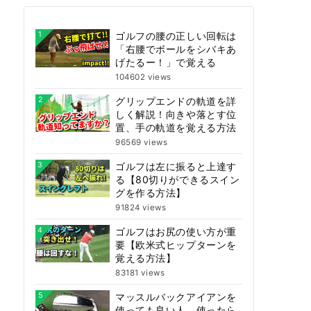
1
ゴルフの腰の正しい回転は
「右腰でボールをシバキあ
げたるー！」で覚える
104602 views
2
グリップエンドの軌道を詳
しく解説！向きや落とす位
置、手の軌道を覚える方法
96569 views
3
ゴルフは左に振ると上達す
る【80切りができるスイン
グを作る方法】
91824 views
4
ゴルフはお尻の使い方が重
要【欧米式ヒップターンを
覚える方法】
83181 views
5
マッスルバックアイアンを
使っても良い人、使ったら