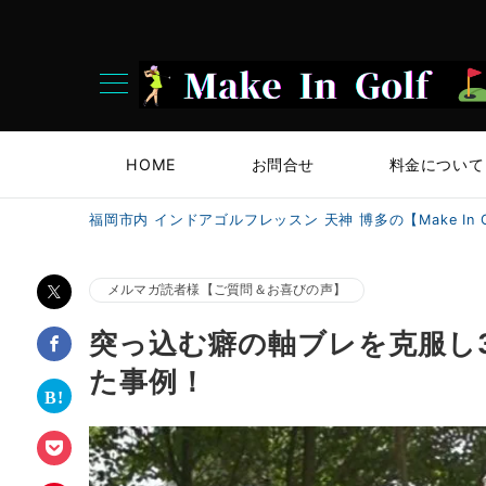
HOME
お問合せ
料金について
福岡市内 インドアゴルフレッスン 天神 博多の【Make In G
メルマガ読者様【ご質問＆お喜びの声】
突っ込む癖の軸ブレを克服し
た事例！