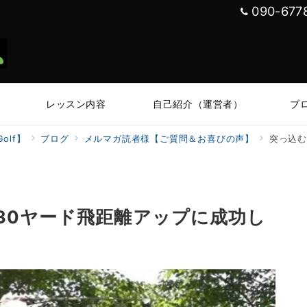
090-677
レッスン内容
自己紹介（運営者）
ブ
olf】
ブログ
メルマガ読者様【ご質問＆お喜びの声】
突っ込む
30ヤード飛距離アップに成功し