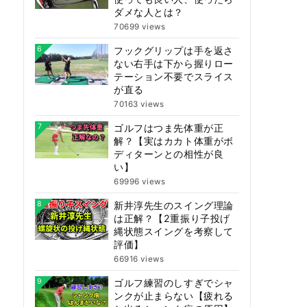
ダメな人とは？
70699 views
6
フックグリップは手を返さ
ない右手は下から握りロー
テーション不要でスライス
が直る
70163 views
7
ゴルフはつま先体重が正
解？【実はカカト体重がボ
ディターンとの相性が良
い】
69996 views
8
新井淳先生のスイング理論
は正解？【2重振り子投げ
縄状態スイングを考察して
評価】
66916 views
9
ゴルフ練習のしすぎでシャ
ンクが止まらない【疲れる