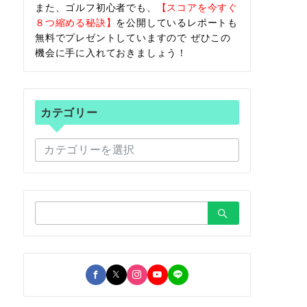
また、ゴルフ初心者でも、
【スコアを今すぐ
８つ縮める秘訣】
を公開しているレポートも
無料でプレゼントしていますので ぜひこの
機会に手に入れておきましょう！
カテゴリー
カ
テ
ゴ
リ
ー
検
索：