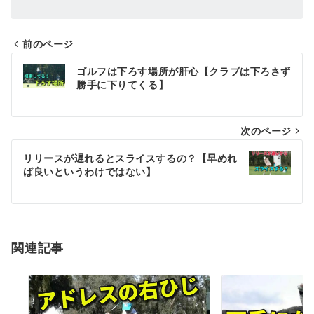
前のページ
投
ゴルフは下ろす場所が肝心【クラブは下ろさず
稿
勝手に下りてくる】
ナ
次のページ
ビ
ゲ
リリースが遅れるとスライスするの？【早めれ
ば良いというわけではない】
ー
シ
ョ
関連記事
ン