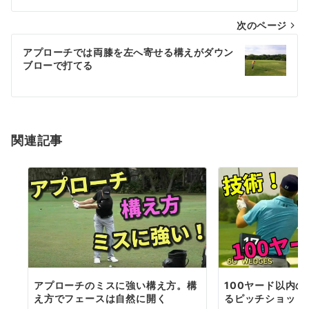
ナ
次のページ
ビ
ゲ
アプローチでは両膝を左へ寄せる構えがダウン
ブローで打てる
ー
シ
ョ
関連記事
ン
アプローチのミスに強い構え方。構
100ヤード以内
え方でフェースは自然に開く
るピッチショット