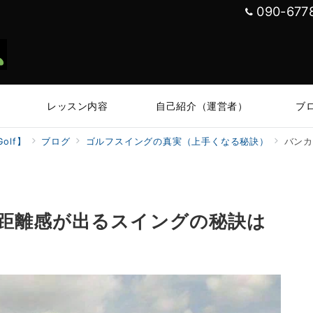
090-677
レッスン内容
自己紹介（運営者）
ブ
olf】
ブログ
ゴルフスイングの真実（上手くなる秘訣）
バンカ
距離感が出るスイングの秘訣は