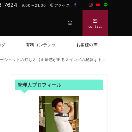
8-7624
9:00〜21:00
アクセス
contact
ログ
有料コンテンツ
お客様の声
ーショットの打ち方【距離感が出るスイングの秘訣は下半身にあり！】
管理人プロフィール