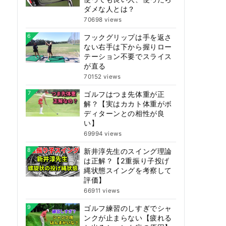
ダメな人とは？
70698 views
6
フックグリップは手を返さ
ない右手は下から握りロー
テーション不要でスライス
が直る
70152 views
7
ゴルフはつま先体重が正
解？【実はカカト体重がボ
ディターンとの相性が良
い】
69994 views
8
新井淳先生のスイング理論
は正解？【2重振り子投げ
縄状態スイングを考察して
評価】
66911 views
9
ゴルフ練習のしすぎでシャ
ンクが止まらない【疲れる