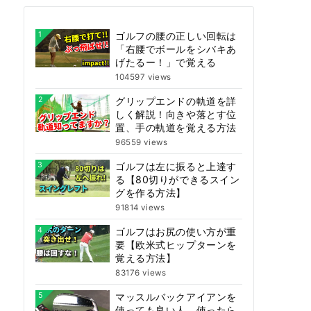
1
ゴルフの腰の正しい回転は
「右腰でボールをシバキあ
げたるー！」で覚える
104597 views
2
グリップエンドの軌道を詳
しく解説！向きや落とす位
置、手の軌道を覚える方法
96559 views
3
ゴルフは左に振ると上達す
る【80切りができるスイン
グを作る方法】
91814 views
4
ゴルフはお尻の使い方が重
要【欧米式ヒップターンを
覚える方法】
83176 views
5
マッスルバックアイアンを
使っても良い人、使ったら