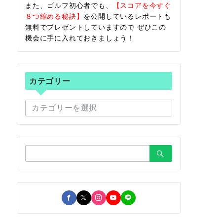
また、ゴルフ初心者でも、
【スコアを今すぐ
８つ縮める秘訣】
を公開しているレポートも
無料でプレゼントしていますので ぜひこの
機会に手に入れておきましょう！
カテゴリー
カ
テ
ゴ
リ
ー
検
索：