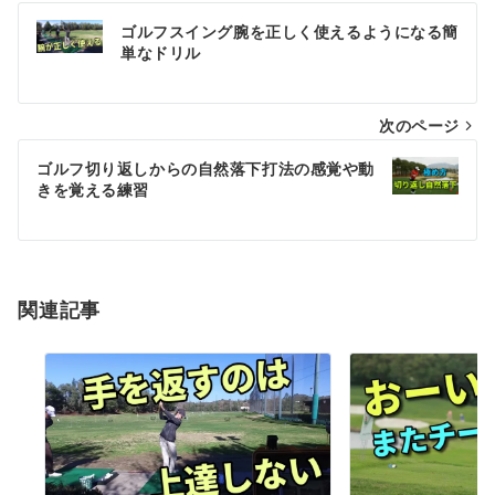
投
ゴルフスイング腕を正しく使えるようになる簡
稿
単なドリル
ナ
次のページ
ビ
ゲ
ゴルフ切り返しからの自然落下打法の感覚や動
きを覚える練習
ー
シ
ョ
関連記事
ン