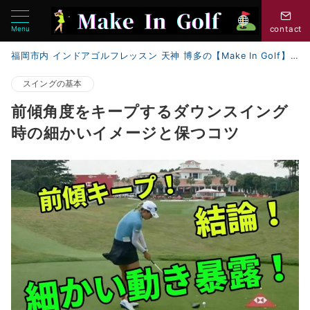
Menu
contact
福岡市内 インドアゴルフレッスン 天神 博多の【Make In Golf】
スイングの基本
前傾角度をキープするダウンスイング
時の細かいイメージと保つコツ