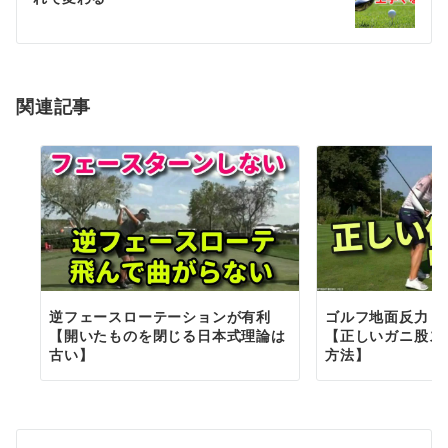
ー
シ
ョ
関連記事
ン
逆フェースローテーションが有利
ゴルフ地面反力ド
【開いたものを閉じる日本式理論は
【正しいガニ股ス
古い】
方法】