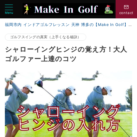
Menu
contact
福岡市内 インドアゴルフレッスン 天神 博多の【Make In Golf】
ゴルフスイングの真実（上手くなる秘訣）
シャローイングヒンジの覚え方！大人
ゴルファー上達のコツ